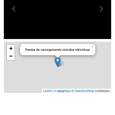
×
+
Postos de carregamento veículos eléctricos
−
Leaflet
|
©
Maps
©
OpenStreetMap
contributors
Jawg