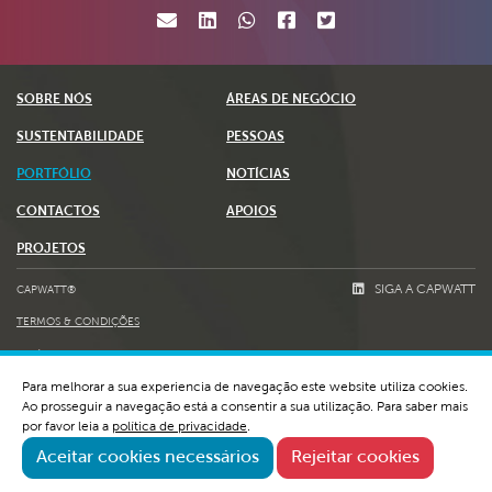
SOBRE NÓS
ÁREAS DE NEGÓCIO
SUSTENTABILIDADE
PESSOAS
PORTFÓLIO
NOTÍCIAS
CONTACTOS
APOIOS
PROJETOS
SIGA A CAPWATT
CAPWATT®
TERMOS & CONDIÇÕES
POLÍTICA DE PRIVACIDADE E COOKIES
Para melhorar a sua experiencia de navegação este website utiliza cookies.
LIVRO DE RECLAMAÇÕES
Ao prosseguir a navegação está a consentir a sua utilização. Para saber mais
WHISTLEBLOWING E RGPC
por favor leia a
política de privacidade
.
Aceitar cookies necessários
Rejeitar cookies