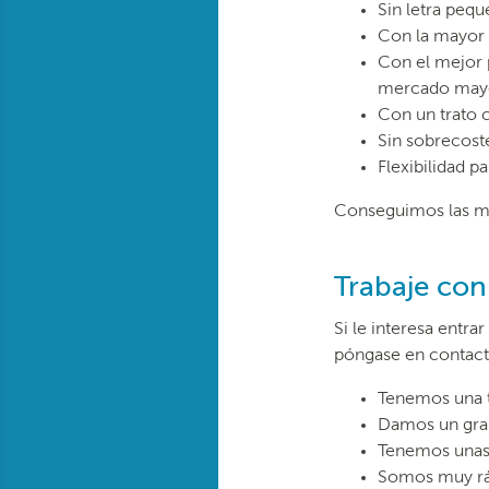
Sin letra peq
Con la mayor 
Con el mejor p
mercado mayor
Con un trato c
Sin sobrecoste
Flexibilidad 
Conseguimos las me
Trabaje con
Si le interesa entra
póngase en contact
Tenemos una t
Damos un gran
Tenemos unas t
Somos muy ráp