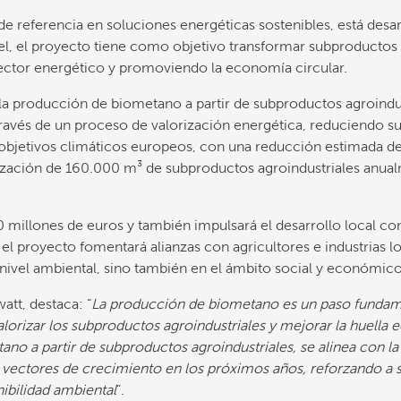
de referencia en soluciones energéticas sostenibles, está des
l, el proyecto tiene como objetivo transformar subproductos a
sector energético y promoviendo la economía circular.
 la producción de biometano a partir de subproductos agroindust
ravés de un proceso de valorización energética, reduciendo su
os objetivos climáticos europeos, con una reducción estimada 
orización de 160.000 m³ de subproductos agroindustriales anu
0 millones de euros y también impulsará el desarrollo local c
, el proyecto fomentará alianzas con agricultores e industrias
 nivel ambiental, sino también en el ámbito social y económico
att, destaca: “
La producción de biometano es un paso fundame
lorizar los subproductos agroindustriales y mejorar la huella 
no a partir de subproductos agroindustriales, se alinea con la 
vectores de crecimiento en los próximos años, reforzando a
nibilidad ambiental
”.