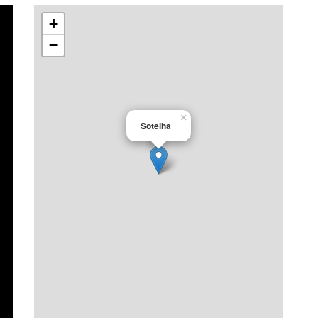
+
−
×
Sotelha