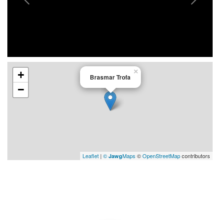
×
+
Brasmar Trofa
−
Leaflet
|
©
Maps
©
OpenStreetMap
contributors
Jawg