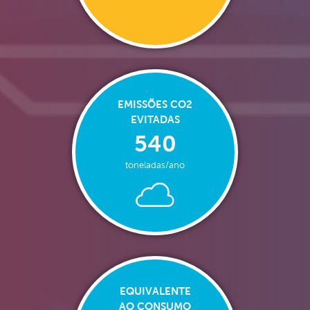
EMISSÕES CO2
EVITADAS
540
toneladas/ano
EQUIVALENTE
AO CONSUMO