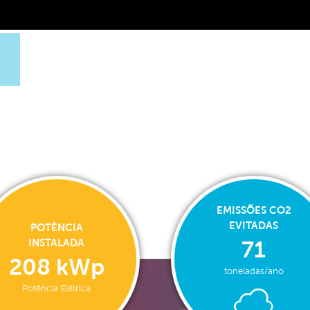
EMISSÕES CO2
EVITADAS
POTÊNCIA
INSTALADA
71
208 kWp
toneladas/ano
Potência Elétrica