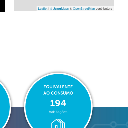
Leaflet
|
©
Maps
©
OpenStreetMap
contributors
Jawg
EQUIVALENTE
AO CONSUMO
194
habitações